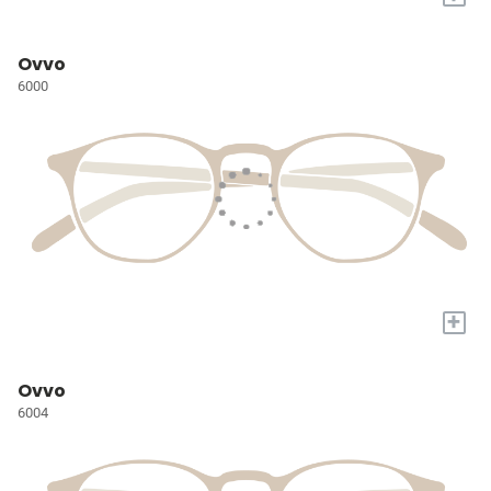
Ovvo
6000
+
Ovvo
6004