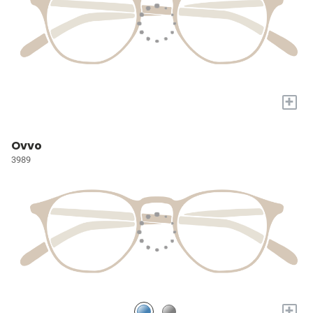
+
Ovvo
3989
+