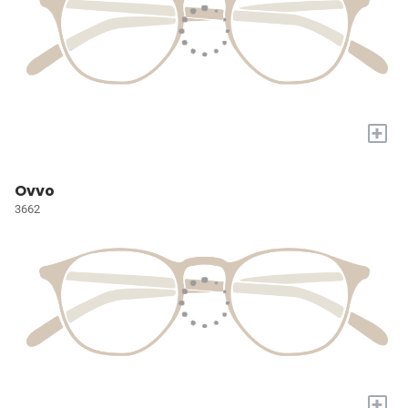
+
Ovvo
3662
+