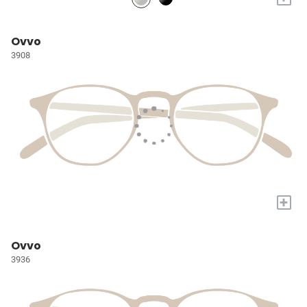
Ovvo
3908
+
Ovvo
3936