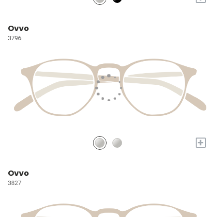
Ovvo
3796
+
Ovvo
3827