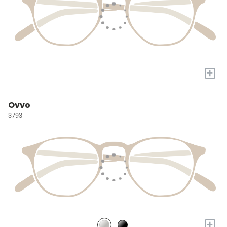
+
Ovvo
3793
+