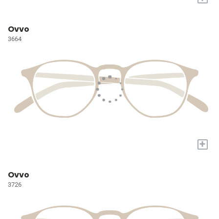
Ovvo
3664
+
Ovvo
3726