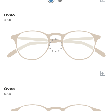
Ovvo
3990
+
Ovvo
5005