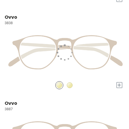
Ovvo
3838
+
Ovvo
3887