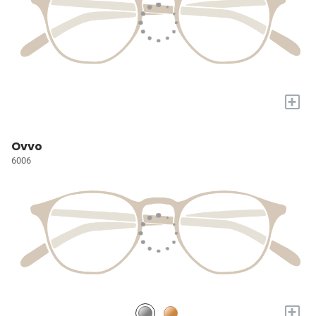
+
Ovvo
6006
+