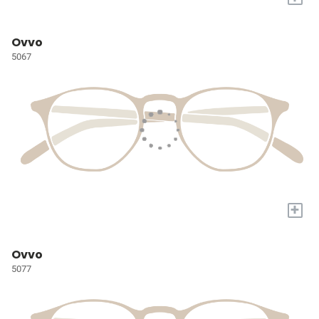
Ovvo
5067
+
Ovvo
5077