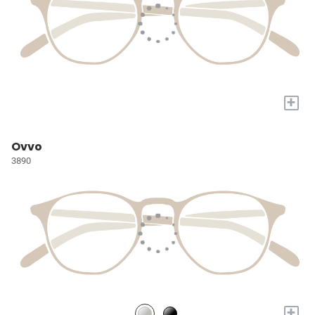
+
Ovvo
3890
+