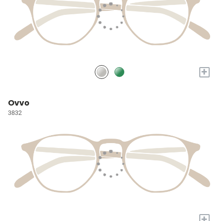
+
Ovvo
3832
+