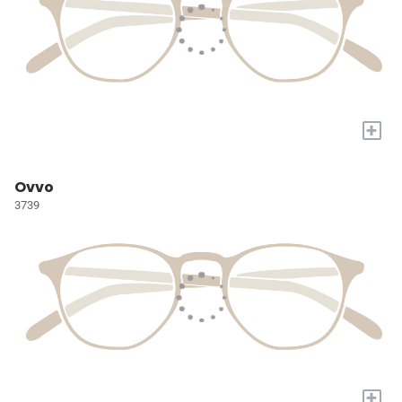
+
Ovvo
3739
+