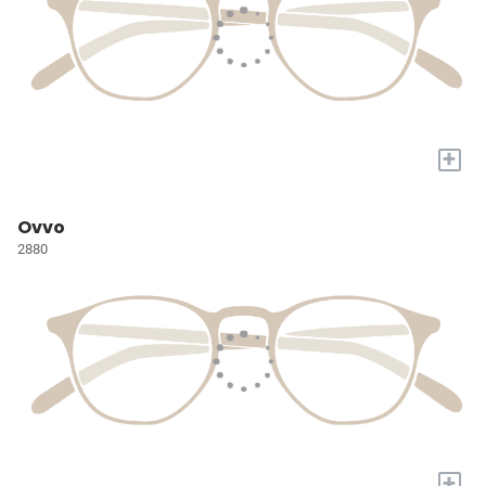
+
Ovvo
2880
+