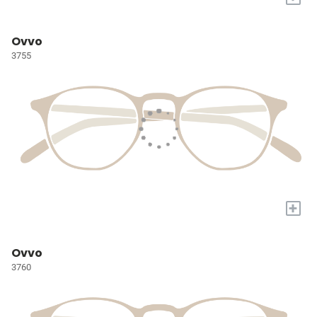
Ovvo
3755
+
Ovvo
3760