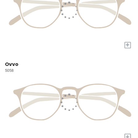
+
Ovvo
5058
+