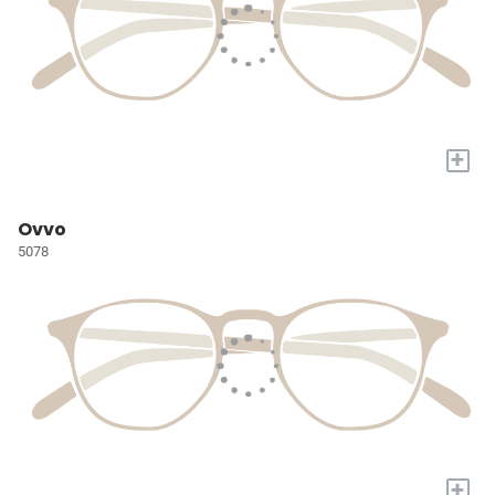
+
Ovvo
5078
+