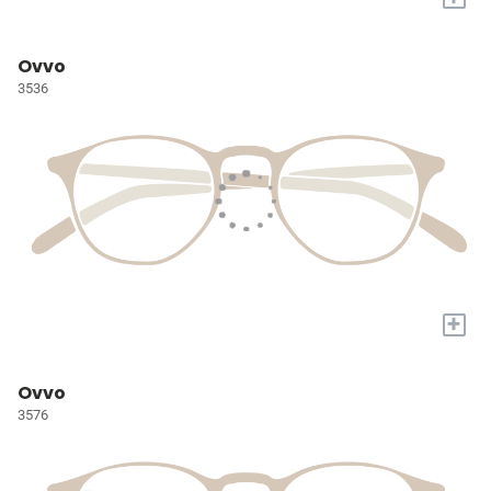
Ovvo
3536
+
Ovvo
3576