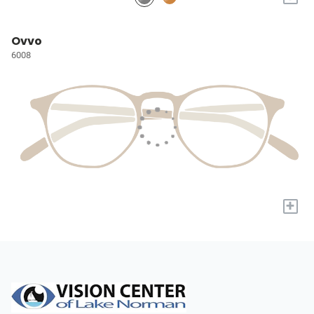
Ovvo
6008
+